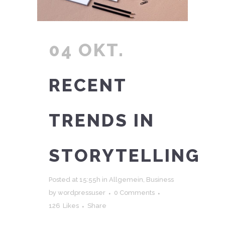
04 OKT.
RECENT
TRENDS IN
STORYTELLING
Posted at 15:55h
in
Allgemein
,
Business
by
wordpressuser
0 Comments
126
Likes
Share